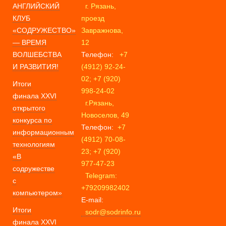
АНГЛИЙСКИЙ
г. Рязань,
КЛУБ
проезд
«СОДРУЖЕСТВО»
Завражнова,
— ВРЕМЯ
12
ВОЛШЕБСТВА
Телефон:
+7
И РАЗВИТИЯ!
(4912) 92-24-
02; +7 (920)
Итоги
998-24-02
финала XXVI
г.Рязань,
открытого
Новоселов, 49
конкурса по
Телефон:
+7
информационным
(4912) 70-08-
технологиям
23; +7 (920)
«В
977-47-23
содружестве
Telegram:
с
+79209982402
компьютером»
E-mail:
Итоги
sodr@sodrinfo.ru
финала XXVI