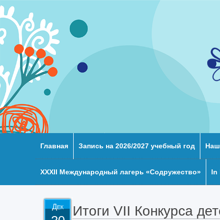
Главная
Запись на 2026/2027 учебный год
Наш
XXХII Международный лагерь «Содружество»
In
Дек
Итоги VII Конкурса де