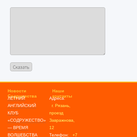
Новости
Наши
Содружества
контакты
ЛЕТНИЙ
Адреса:
АНГЛИЙСКИЙ
г. Рязань,
КЛУБ
проезд
«СОДРУЖЕСТВО»
Завражнова,
— ВРЕМЯ
12
ВОЛШЕБСТВА
Телефон:
+7