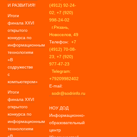
И РАЗВИТИЯ!
(4912) 92-24-
02; +7 (920)
Итоги
998-24-02
финала XXVI
г.Рязань,
открытого
Новоселов, 49
конкурса по
Телефон:
+7
информационным
(4912) 70-08-
технологиям
23; +7 (920)
«В
977-47-23
содружестве
Telegram:
с
+79209982402
компьютером»
E-mail:
Итоги
sodr@sodrinfo.ru
финала XXVI
открытого
НОУ ДОД
конкурса по
Информационно-
информационным
образовательный
технологиям
центр
«В