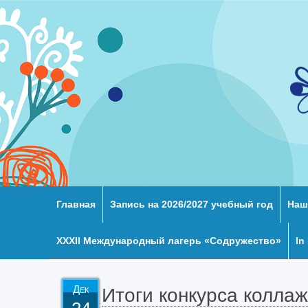
Главная
Запись на 2026/2027 учебный год
Наш
XXХII Международный лагерь «Содружество»
In
Дек
Итоги конкурса колла