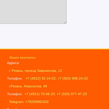
Наши контакты
Адреса:
г. Рязань, проезд Завражнова, 12
Телефон:
+7 (4912) 92-24-02; +7 (920) 998-24-02
г.Рязань, Новоселов, 49
Телефон:
+7 (4912) 70-08-23; +7 (920) 977-47-23
Telegram: +79209982402