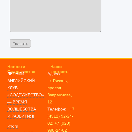
Новости
Наши
Содружества
контакты
ЛЕТНИЙ
Адреса:
АНГЛИЙСКИЙ
г. Рязань,
КЛУБ
проезд
«СОДРУЖЕСТВО»
Завражнова,
— ВРЕМЯ
12
ВОЛШЕБСТВА
Телефон:
+7
И РАЗВИТИЯ!
(4912) 92-24-
02; +7 (920)
Итоги
998-24-02