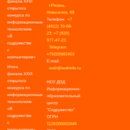
финала XXVI
г.Рязань,
открытого
Новоселов, 49
конкурса по
Телефон:
+7
информационным
(4912) 70-08-
технологиям
23; +7 (920)
«В
977-47-23
содружестве
Telegram:
с
+79209982402
компьютером»
E-mail:
Итоги
sodr@sodrinfo.ru
финала XXVI
открытого
НОУ ДОД
конкурса по
Информационно-
информационным
образовательный
технологиям
центр
«В
"Содружество"
содружестве
ОГРН
с
1126200002048
компьютером»