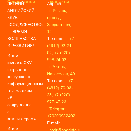
Содружества
контакты
ЛЕТНИЙ
Адреса:
АНГЛИЙСКИЙ
г. Рязань,
КЛУБ
проезд
«СОДРУЖЕСТВО»
Завражнова,
— ВРЕМЯ
12
ВОЛШЕБСТВА
Телефон:
+7
И РАЗВИТИЯ!
(4912) 92-24-
02; +7 (920)
Итоги
998-24-02
финала XXVI
г.Рязань,
открытого
Новоселов, 49
конкурса по
Телефон:
+7
информационным
(4912) 70-08-
технологиям
23; +7 (920)
«В
977-47-23
содружестве
Telegram:
с
+79209982402
компьютером»
E-mail:
Итоги
sodr@sodrinfo.ru